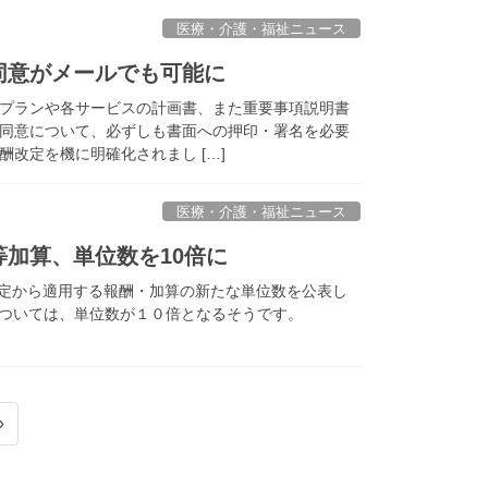
医療・介護・福祉ニュース
同意がメールでも可能に
プランや各サービスの計画書、また重要事項説明書
同意について、必ずしも書面への押印・署名を必要
改定を機に明確化されまし […]
医療・介護・福祉ニュース
等加算、単位数を10倍に
酬改定から適用する報酬・加算の新たな単位数を公表し
については、単位数が１０倍となるそうです。
»