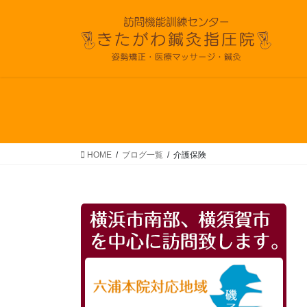
コ
ナ
ン
ビ
テ
ゲ
ン
ー
ツ
シ
へ
ョ
ス
ン
キ
に
ッ
移
プ
動
HOME
ブログ一覧
介護保険