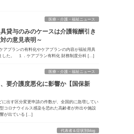
医療・介護・福祉ニュース
用具貸与のみのケースは介護報酬引き
反対の意見表明～
てケアプランの有料化やケアプランの内容が福祉用具
た。 １．ケアプラン有料化 財務制度分科 […]
医療・介護・福祉ニュース
え、要介護度悪化に影響か【国保新
どに出す区分変更申請の件数が、全国的に急増してい
型コロナウイルス感染を恐れた高齢者が外出や施設
が出ている […]
代表者＆症状別blog