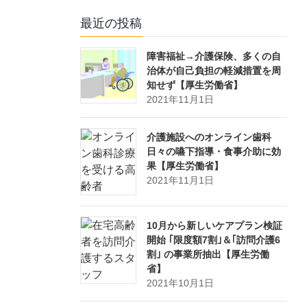
最近の投稿
障害福祉→介護保険、多くの自
治体が自己負担の軽減措置を周
知せず【厚生労働省】
2021年11月1日
介護施設へのオンライン歯科
日々の嚥下指導・食事介助に効
果【厚生労働省】
2021年11月1日
10月から新しいケアプラン検証
開始 ｢限度額7割｣＆｢訪問介護6
割｣ の事業所抽出【厚生労働
省】
2021年10月1日