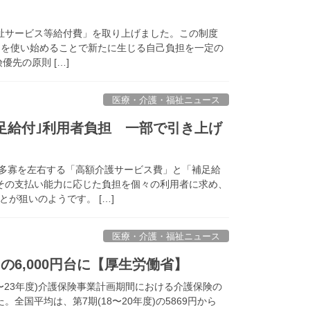
祉サービス等給付費」を取り上げました。この制度
スを使い始めることで新たに生じる自己負担を一定の
先の原則 […]
医療・介護・福祉ニュース
補足給付｣利用者負担 一部で引き上げ
担の多寡を左右する「高額介護サービス費」と「補足給
その支払い能力に応じた負担を個々の利用者に求め、
が狙いのようです。 […]
医療・介護・福祉ニュース
6,000円台に【厚生労働省】
1〜23年度)介護保険事業計画期間における介護保険の
全国平均は、第7期(18〜20年度)の5869円から