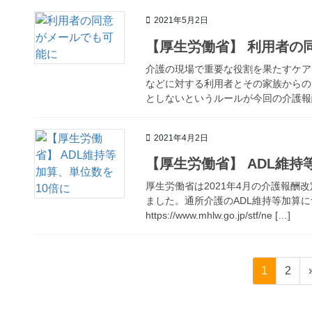
2021年5月2日
【厚生労働省】 利用者の
介護の現場で重要な役割を果たすケア
などに対する利用者とその家族からの
としないというルールが今回の介護報酬
2021年4月2日
【厚生労働省】 ADL維持
厚生労働省は2021年4月の介護報
ました。通所介護のADL維持等加算
https://www.mhlw.go.jp/stf/ne […]
投
固
固
1
2
稿
定
定
ペ
ペ