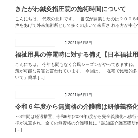
きたがわ鍼灸指圧院の施術時間について
こんにちは。 代表の北川です。 当院が開業したのは２００
声をあげて外来施術所として多くの歩いて来店さ れる方が中心で
2021年6月8日
福祉用具の停電時に対する備え【日本福祉
こんにちは。 今年も間もなく台風シーズンがやってきますね。
策が可能な災害と言われています。 今回は、「在宅で比較的
いて」簡単 […]
2021年6月1日
令和６年度から無資格の介護職は研修義務
～3年間は経過措置、令和6年(2024年)度から完全義務化へ移
準が見直され、全ての無資格の介護職員に「認知症介護基礎研修
[…]