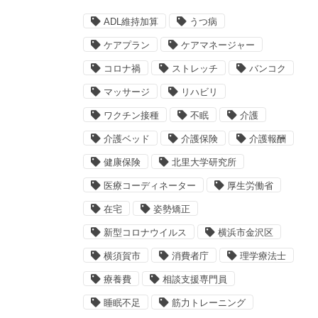
ADL維持加算
うつ病
ケアプラン
ケアマネージャー
コロナ禍
ストレッチ
バンコク
マッサージ
リハビリ
ワクチン接種
不眠
介護
介護ベッド
介護保険
介護報酬
健康保険
北里大学研究所
医療コーディネーター
厚生労働省
在宅
姿勢矯正
新型コロナウイルス
横浜市金沢区
横須賀市
消費者庁
理学療法士
療養費
相談支援専門員
睡眠不足
筋力トレーニング