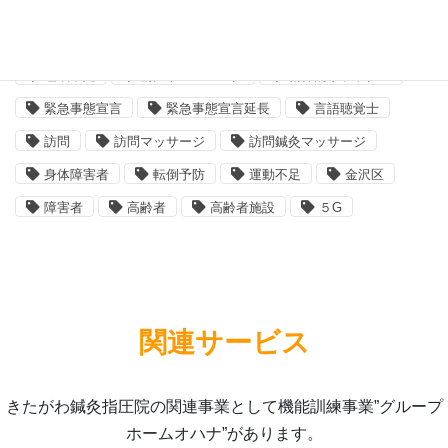
横浜市金沢区
横須賀市
消費者庁
理学療法士
療養費
相談支援専門員
睡眠不足
筋力トレーニング
精神的リラックス
緊急事態宣言
緊急事態宣言延長
言語聴覚士
訪問
訪問マッサージ
訪問鍼灸マッサージ
身体障害者
転倒予防
運動不足
金沢区
障害者
高齢者
高齢者施設
５G
関連サービス
きたがわ鍼灸指圧院の関連事業として機能訓練事業”グループ
ホームオハナ”があります。