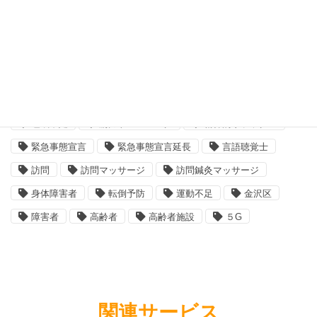
介護保険
介護報酬
健康保険
北里大学研究所
医療コーディネーター
厚生労働省
在宅
姿勢矯正
新型コロナウイルス
横浜市金沢区
横須賀市
消費者庁
理学療法士
療養費
相談支援専門員
睡眠不足
筋力トレーニング
精神的リラックス
緊急事態宣言
緊急事態宣言延長
言語聴覚士
訪問
訪問マッサージ
訪問鍼灸マッサージ
身体障害者
転倒予防
運動不足
金沢区
障害者
高齢者
高齢者施設
５G
関連サービス