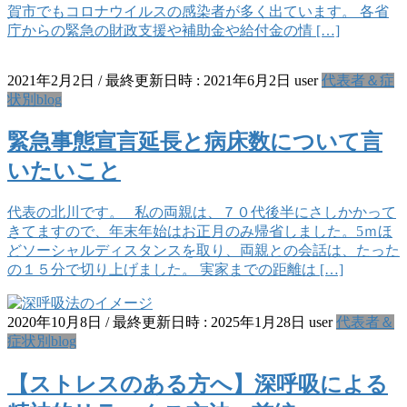
賀市でもコロナウイルスの感染者が多く出ています。 各省
庁からの緊急の財政支援や補助金や給付金の情 […]
2021年2月2日
/ 最終更新日時 :
2021年6月2日
user
代表者＆症
状別blog
緊急事態宣言延長と病床数について言
いたいこと
代表の北川です。 私の両親は、７０代後半にさしかかって
きてますので、年末年始はお正月のみ帰省しました。5ｍほ
どソーシャルディスタンスを取り、両親との会話は、たった
の１５分で切り上げました。 実家までの距離は […]
2020年10月8日
/ 最終更新日時 :
2025年1月28日
user
代表者＆
症状別blog
【ストレスのある方へ】深呼吸による