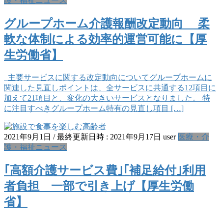
護・福祉ニュース
グループホーム介護報酬改定動向 柔
軟な体制による効率的運営可能に【厚
生労働省】
主要サービスに関する改定動向についてグループホームに
関連した見直しポイントは、全サービスに共通する12項目に
加えて21項目と、変化の大きいサービスとなりました。 特
に注目すべきグループホーム特有の見直し項目 […]
2021年9月1日
/ 最終更新日時 :
2021年9月17日
user
医療・介
護・福祉ニュース
｢高額介護サービス費｣｢補足給付｣利用
者負担 一部で引き上げ【厚生労働
省】