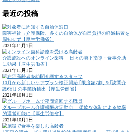
最近の投稿
障害福祉→介護保険、多くの自治体が自己負担の軽減措置を
周知せず【厚生労働省】
2021年11月1日
介護施設へのオンライン歯科 日々の嚥下指導・食事介助
に効果【厚生労働省】
2021年11月1日
10月から新しいケアプラン検証開始 ｢限度額7割｣＆｢訪問介
護6割｣ の事業所抽出【厚生労働省】
2021年10月1日
グループホーム介護報酬改定動向 柔軟な体制による効率
的運営可能に【厚生労働省】
2021年10月1日