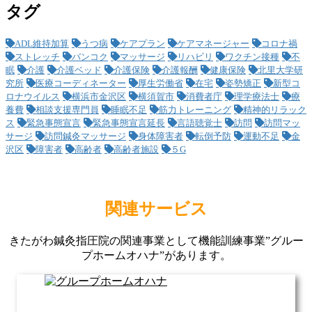
タグ
ADL維持加算
うつ病
ケアプラン
ケアマネージャー
コロナ禍
ストレッチ
バンコク
マッサージ
リハビリ
ワクチン接種
不
眠
介護
介護ベッド
介護保険
介護報酬
健康保険
北里大学研
究所
医療コーディネーター
厚生労働省
在宅
姿勢矯正
新型コ
ロナウイルス
横浜市金沢区
横須賀市
消費者庁
理学療法士
療
養費
相談支援専門員
睡眠不足
筋力トレーニング
精神的リラック
ス
緊急事態宣言
緊急事態宣言延長
言語聴覚士
訪問
訪問マッ
サージ
訪問鍼灸マッサージ
身体障害者
転倒予防
運動不足
金
沢区
障害者
高齢者
高齢者施設
５G
関連サービス
きたがわ鍼灸指圧院の関連事業として機能訓練事業”グルー
プホームオハナ”があります。