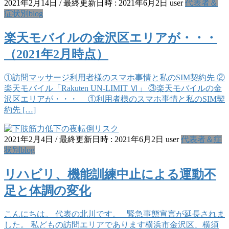
2021年2月14日
/ 最終更新日時 :
2021年6月2日
user
代表者＆
症状別blog
楽天モバイルの金沢区エリアが・・・
（2021年2月時点）
①訪問マッサージ利用者様のスマホ事情と私のSIM契約先 ②
楽天モバイル「Rakuten UN-LIMIT Ⅵ」 ③楽天モバイルの金
沢区エリアが・・・ ①利用者様のスマホ事情と私のSIM契
約先 […]
2021年2月4日
/ 最終更新日時 :
2021年6月2日
user
代表者＆症
状別blog
リハビリ、機能訓練中止による運動不
足と体調の変化
こんにちは。 代表の北川です。 緊急事態宣言が延長されま
した。 私どもの訪問エリアであります横浜市金沢区、横須