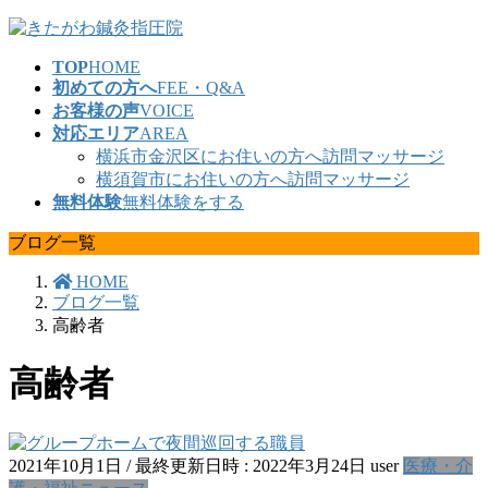
コ
ナ
ン
ビ
TOP
HOME
テ
ゲ
初めての方へ
FEE・Q&A
ン
ー
お客様の声
VOICE
ツ
シ
対応エリア
AREA
へ
ョ
横浜市金沢区にお住いの方へ訪問マッサージ
ス
ン
横須賀市にお住いの方へ訪問マッサージ
キ
に
無料体験
無料体験をする
ッ
移
プ
動
ブログ一覧
HOME
ブログ一覧
高齢者
高齢者
2021年10月1日
/ 最終更新日時 :
2022年3月24日
user
医療・介