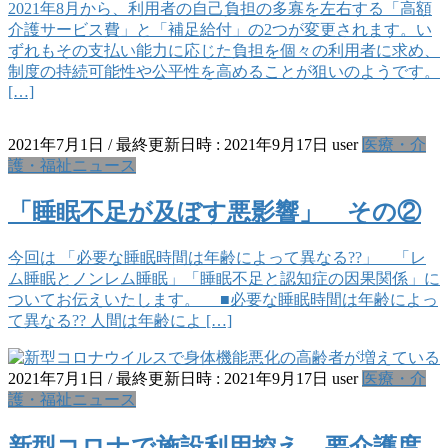
2021年8月から、利用者の自己負担の多寡を左右する「高額
介護サービス費」と「補足給付」の2つが変更されます。い
ずれもその支払い能力に応じた負担を個々の利用者に求め、
制度の持続可能性や公平性を高めることが狙いのようです。
[…]
2021年7月1日
/ 最終更新日時 :
2021年9月17日
user
医療・介
護・福祉ニュース
「睡眠不足が及ぼす悪影響」 その②
今回は 「必要な睡眠時間は年齢によって異なる??」 「レ
ム睡眠とノンレム睡眠」「睡眠不足と認知症の因果関係」に
ついてお伝えいたします。 ■必要な睡眠時間は年齢によっ
て異なる?? 人間は年齢によ […]
2021年7月1日
/ 最終更新日時 :
2021年9月17日
user
医療・介
護・福祉ニュース
新型コロナで施設利用控え、要介護度