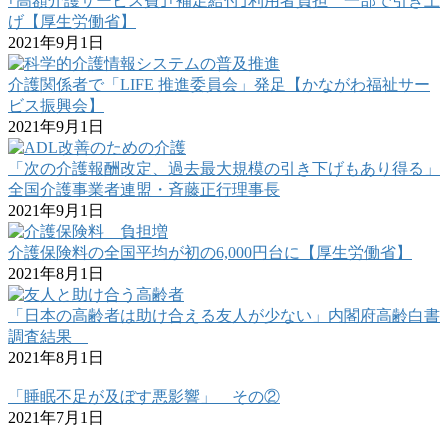
｢高額介護サービス費｣｢補足給付｣利用者負担 一部で引き上
げ【厚生労働省】
2021年9月1日
介護関係者で「LIFE 推進委員会」発足【かながわ福祉サー
ビス振興会】
2021年9月1日
「次の介護報酬改定、過去最大規模の引き下げもあり得る」
全国介護事業者連盟・斉藤正行理事長
2021年9月1日
介護保険料の全国平均が初の6,000円台に【厚生労働省】
2021年8月1日
「日本の高齢者は助け合える友人が少ない」内閣府高齢白書
調査結果
2021年8月1日
「睡眠不足が及ぼす悪影響」 その②
2021年7月1日