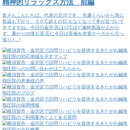
精神的リラックス方法 前編
皆さんこんにちは。代表の北川です。 先週くらいから急に
気温も下がり、３０℃超えの日 もなくなって冬が近づいて
きてますね。今日の金沢 区は15℃ほど歯科気温が上がら
ず、暑がりの僕も流 石に今日は長袖を衣装ケースから引っ
張り […]