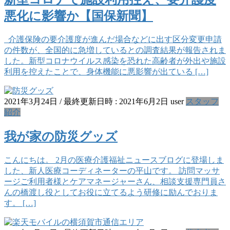
悪化に影響か【国保新聞】
介護保険の要介護度が進んだ場合などに出す区分変更申請
の件数が、全国的に急増しているとの調査結果が報告されま
した。新型コロナウイルス感染を恐れた高齢者が外出や施設
利用を控えたことで、身体機能に悪影響が出ている […]
2021年3月24日
/ 最終更新日時 :
2021年6月2日
user
スタッフ
紹介
我が家の防災グッズ
こんにちは。 2月の医療介護福祉ニュースブログに登場しま
した、新人医療コーディネーターの平山です。 訪問マッサ
ージご利用者様とケアマネージャーさん、相談支援専門員さ
んの橋渡し役としてお役に立てるよう研修に励んでおりま
す。 […]