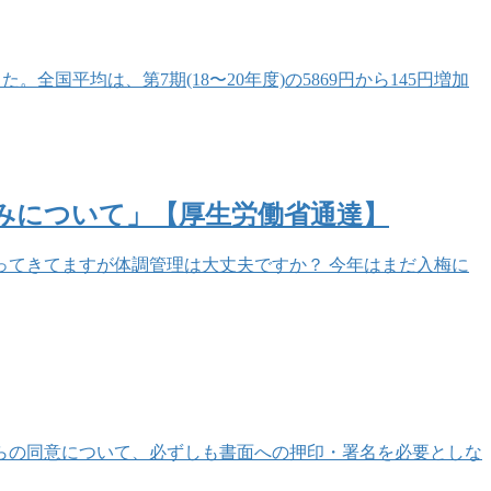
全国平均は、第7期(18〜20年度)の5869円から145円増加
みについて」【厚生労働省通達】
ってきてますが体調管理は大丈夫ですか？ 今年はまだ入梅に
らの同意について、必ずしも書面への押印・署名を必要としな