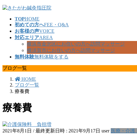
コ
ナ
ン
ビ
TOP
HOME
テ
ゲ
初めての方へ
FEE・Q&A
ン
ー
お客様の声
VOICE
ツ
シ
対応エリア
AREA
へ
ョ
横浜市金沢区にお住いの方へ訪問マッサージ
ス
ン
横須賀市にお住いの方へ訪問マッサージ
キ
に
無料体験
無料体験をする
ッ
移
プ
動
ブログ一覧
HOME
ブログ一覧
療養費
療養費
2021年8月1日
/ 最終更新日時 :
2021年9月17日
user
医療・介護