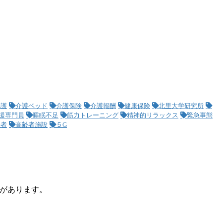
介護
介護ベッド
介護保険
介護報酬
健康保険
北里大学研究所
援専門員
睡眠不足
筋力トレーニング
精神的リラックス
緊急事態
齢者
高齢者施設
５G
”があります。