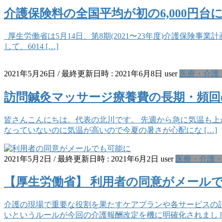
介護保険料の全国平均が初の6,000円台
厚生労働省は5月14日、第8期(2021〜23年度)介護保険事業
して、6014 […]
2021年5月26日
/ 最終更新日時 :
2021年6月8日
user
医療・介護
訪問鍼灸マッサージ療養費の長期・頻回
皆さんこんにちは。代表の北川です。 先週から急に気温も上
なっていないのに気温が高いので今夏の暑さが心配にな […]
2021年5月2日
/ 最終更新日時 :
2021年6月2日
user
医療・介護
【厚生労働省】 利用者の同意がメール
介護の現場で重要な役割を果たすケアプランや各サービスの
いというルールが今回の介護報酬改定を機に明確化されまし [