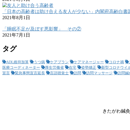
「日本の高齢者は助け合える友人が少ない」内閣府高齢白
2021年8月1日
「睡眠不足が及ぼす悪影響」 その②
2021年7月1日
タグ
ADL維持加算
うつ病
ケアプラン
ケアマネージャー
コロナ禍
医療コーディネーター
厚生労働省
在宅
姿勢矯正
新型コロナウイ
宣言
緊急事態宣言延長
言語聴覚士
訪問
訪問マッサージ
訪問鍼
きたがわ鍼灸