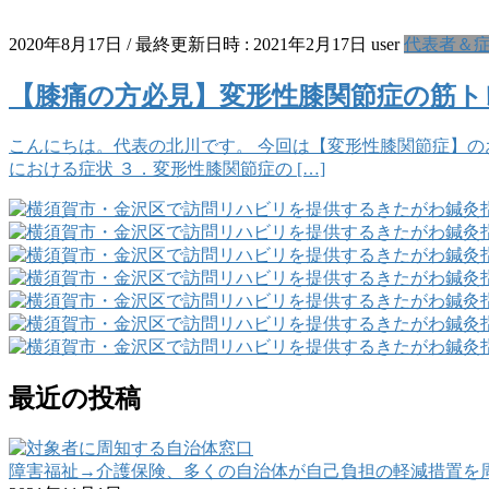
2020年8月17日
/ 最終更新日時 :
2021年2月17日
user
代表者＆症状
【膝痛の方必見】変形性膝関節症の筋ト
こんにちは。代表の北川です。 今回は【変形性膝関節症】の
における症状 ３．変形性膝関節症の […]
最近の投稿
障害福祉→介護保険、多くの自治体が自己負担の軽減措置を