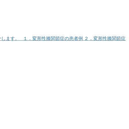
介します。 １．変形性膝関節症の患者例 ２．変形性膝関節症