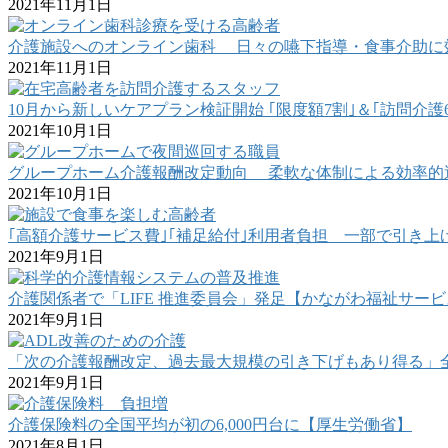
2021年11月1日
介護施設へのオンライン歯科 日々の嚥下指導・食事介助に
2021年11月1日
10月から新しいケアプラン検証開始 ｢限度額7割｣＆｢訪問介護
2021年10月1日
グループホーム介護報酬改定動向 柔軟な体制による効率的
2021年10月1日
｢高額介護サービス費｣｢補足給付｣利用者負担 一部で引き上
2021年9月1日
介護関係者で「LIFE 推進委員会」発足【かながわ福祉サー
2021年9月1日
「次の介護報酬改定、過去最大規模の引き下げもあり得る」
2021年9月1日
介護保険料の全国平均が初の6,000円台に【厚生労働省】
2021年8月1日