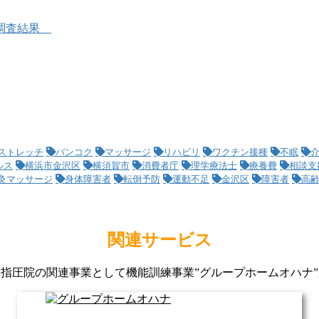
書調査結果
ストレッチ
バンコク
マッサージ
リハビリ
ワクチン接種
不眠
ルス
横浜市金沢区
横須賀市
消費者庁
理学療法士
療養費
相談支
灸マッサージ
身体障害者
転倒予防
運動不足
金沢区
障害者
高
関連サービス
指圧院の関連事業として機能訓練事業”グループホームオハナ