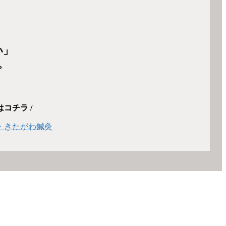
い」
。
コチラ /