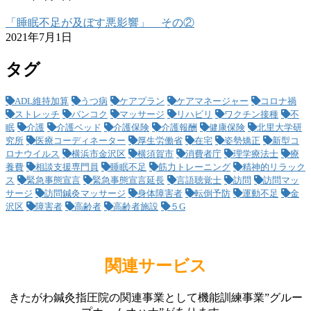
「睡眠不足が及ぼす悪影響」 その②
2021年7月1日
タグ
ADL維持加算
うつ病
ケアプラン
ケアマネージャー
コロナ禍
ストレッチ
バンコク
マッサージ
リハビリ
ワクチン接種
不
眠
介護
介護ベッド
介護保険
介護報酬
健康保険
北里大学研
究所
医療コーディネーター
厚生労働省
在宅
姿勢矯正
新型コ
ロナウイルス
横浜市金沢区
横須賀市
消費者庁
理学療法士
療
養費
相談支援専門員
睡眠不足
筋力トレーニング
精神的リラック
ス
緊急事態宣言
緊急事態宣言延長
言語聴覚士
訪問
訪問マッ
サージ
訪問鍼灸マッサージ
身体障害者
転倒予防
運動不足
金
沢区
障害者
高齢者
高齢者施設
５G
関連サービス
きたがわ鍼灸指圧院の関連事業として機能訓練事業”グルー