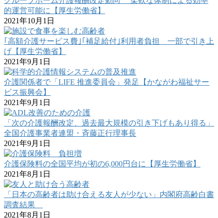
グループホーム介護報酬改定動向 柔軟な体制による効率
的運営可能に【厚生労働省】
2021年10月1日
｢高額介護サービス費｣｢補足給付｣利用者負担 一部で引き上
げ【厚生労働省】
2021年9月1日
介護関係者で「LIFE 推進委員会」発足【かながわ福祉サー
ビス振興会】
2021年9月1日
「次の介護報酬改定、過去最大規模の引き下げもあり得る」
全国介護事業者連盟・斉藤正行理事長
2021年9月1日
介護保険料の全国平均が初の6,000円台に【厚生労働省】
2021年8月1日
「日本の高齢者は助け合える友人が少ない」内閣府高齢白書
調査結果
2021年8月1日