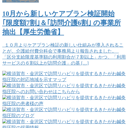
護・福祉ニュース
10月から新しいケアプラン検証開始
｢限度額7割｣＆｢訪問介護6割｣ の事業所
抽出【厚生労働省】
１０月よりケアプラン検証の新しい仕組みが導入されるこ
とが、介護給付費分科会で事務局より報告されました。
「区分支給限度基準額の利用割合が７割以上」かつ、「利用
サービスの６割以上が訪問介護」の基 […]