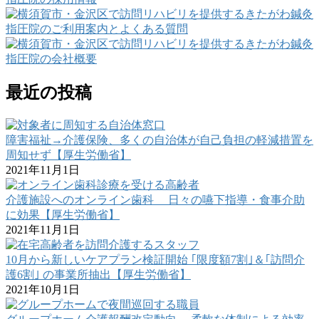
最近の投稿
障害福祉→介護保険、多くの自治体が自己負担の軽減措置を
周知せず【厚生労働省】
2021年11月1日
介護施設へのオンライン歯科 日々の嚥下指導・食事介助
に効果【厚生労働省】
2021年11月1日
10月から新しいケアプラン検証開始 ｢限度額7割｣＆｢訪問介
護6割｣ の事業所抽出【厚生労働省】
2021年10月1日