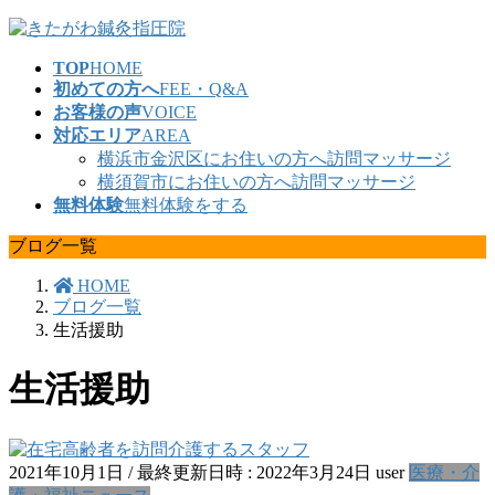
コ
ナ
ン
ビ
TOP
HOME
テ
ゲ
初めての方へ
FEE・Q&A
ン
ー
お客様の声
VOICE
ツ
シ
対応エリア
AREA
へ
ョ
横浜市金沢区にお住いの方へ訪問マッサージ
ス
ン
横須賀市にお住いの方へ訪問マッサージ
キ
に
無料体験
無料体験をする
ッ
移
プ
動
ブログ一覧
HOME
ブログ一覧
生活援助
生活援助
2021年10月1日
/ 最終更新日時 :
2022年3月24日
user
医療・介