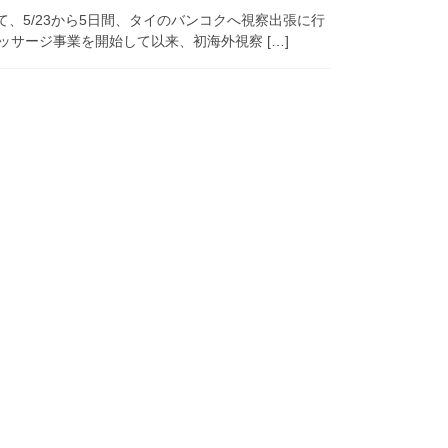
、5/23から5日間、タイのバンコクへ視察出張に行
サージ事業を開始して以来、初海外視察 […]