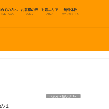
初めての方へ
お客様の声
対応エリア
無料体験
FEE・Q&A
VOICE
AREA
無料体験をする
代表者＆症状別blog
その１