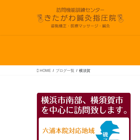
コ
ナ
ン
ビ
テ
ゲ
ン
ー
ツ
シ
へ
ョ
ス
ン
キ
に
ッ
移
プ
動
HOME
ブログ一覧
横須賀