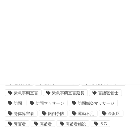
ケアマネージャー
コロナ禍
ストレッチ
バンコク
マッサージ
リハビリ
ワクチン接種
不眠
介護
介護ベッド
介護保険
介護報酬
健康保険
北里大学研究所
医療コーディネーター
厚生労働省
在宅
姿勢矯正
新型コロナウイルス
横浜市金沢区
横須賀市
消費者庁
理学療法士
療養費
相談支援専門員
睡眠不足
筋力トレーニング
精神的リラックス
緊急事態宣言
緊急事態宣言延長
言語聴覚士
訪問
訪問マッサージ
訪問鍼灸マッサージ
身体障害者
転倒予防
運動不足
金沢区
障害者
高齢者
高齢者施設
５G