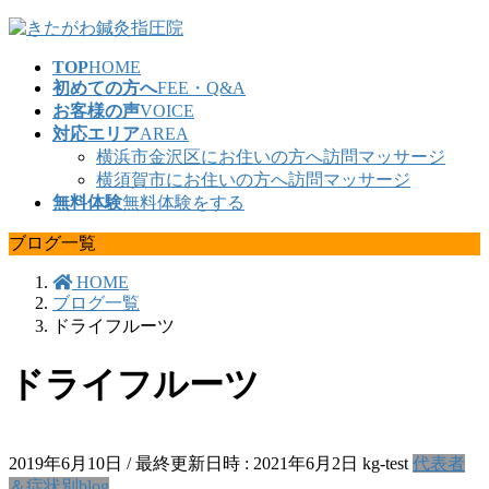
コ
ナ
ン
ビ
TOP
HOME
テ
ゲ
初めての方へ
FEE・Q&A
ン
ー
お客様の声
VOICE
ツ
シ
対応エリア
AREA
へ
ョ
横浜市金沢区にお住いの方へ訪問マッサージ
ス
ン
横須賀市にお住いの方へ訪問マッサージ
キ
に
無料体験
無料体験をする
ッ
移
プ
動
ブログ一覧
HOME
ブログ一覧
ドライフルーツ
ドライフルーツ
2019年6月10日
/ 最終更新日時 :
2021年6月2日
kg-test
代表者
＆症状別blog