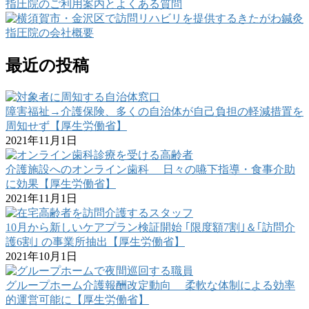
最近の投稿
障害福祉→介護保険、多くの自治体が自己負担の軽減措置を
周知せず【厚生労働省】
2021年11月1日
介護施設へのオンライン歯科 日々の嚥下指導・食事介助
に効果【厚生労働省】
2021年11月1日
10月から新しいケアプラン検証開始 ｢限度額7割｣＆｢訪問介
護6割｣ の事業所抽出【厚生労働省】
2021年10月1日
グループホーム介護報酬改定動向 柔軟な体制による効率
的運営可能に【厚生労働省】