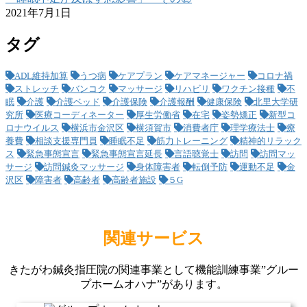
2021年7月1日
タグ
ADL維持加算
うつ病
ケアプラン
ケアマネージャー
コロナ禍
ストレッチ
バンコク
マッサージ
リハビリ
ワクチン接種
不
眠
介護
介護ベッド
介護保険
介護報酬
健康保険
北里大学研
究所
医療コーディネーター
厚生労働省
在宅
姿勢矯正
新型コ
ロナウイルス
横浜市金沢区
横須賀市
消費者庁
理学療法士
療
養費
相談支援専門員
睡眠不足
筋力トレーニング
精神的リラック
ス
緊急事態宣言
緊急事態宣言延長
言語聴覚士
訪問
訪問マッ
サージ
訪問鍼灸マッサージ
身体障害者
転倒予防
運動不足
金
沢区
障害者
高齢者
高齢者施設
５G
関連サービス
きたがわ鍼灸指圧院の関連事業として機能訓練事業”グルー
プホームオハナ”があります。