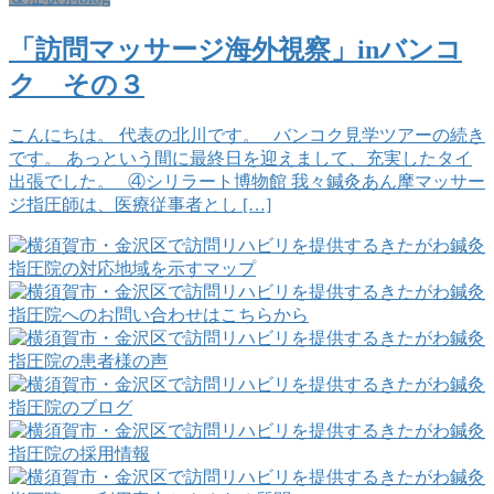
「訪問マッサージ海外視察」inバンコ
ク その３
こんにちは。 代表の北川です。 バンコク見学ツアーの続き
です。 あっという間に最終日を迎えまして、充実したタイ
出張でした。 ④シリラート博物館 我々鍼灸あん摩マッサー
ジ指圧師は、医療従事者とし […]