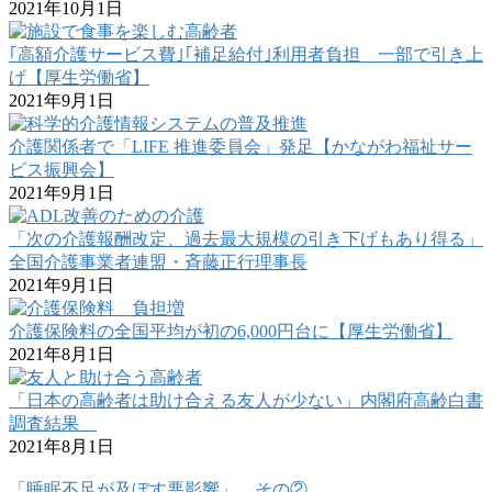
2021年10月1日
｢高額介護サービス費｣｢補足給付｣利用者負担 一部で引き上
げ【厚生労働省】
2021年9月1日
介護関係者で「LIFE 推進委員会」発足【かながわ福祉サー
ビス振興会】
2021年9月1日
「次の介護報酬改定、過去最大規模の引き下げもあり得る」
全国介護事業者連盟・斉藤正行理事長
2021年9月1日
介護保険料の全国平均が初の6,000円台に【厚生労働省】
2021年8月1日
「日本の高齢者は助け合える友人が少ない」内閣府高齢白書
調査結果
2021年8月1日
「睡眠不足が及ぼす悪影響」 その②