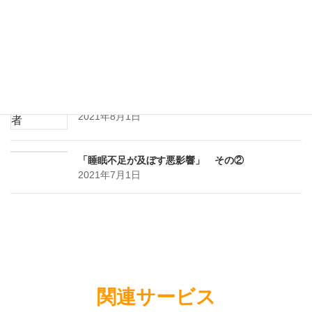
介護保険料の全国平均が初の6,000円台に【厚生労
働省】
2021年8月1日
「日本の高齢者は助け合える友人が少ない」内閣
府高齢白書調査結果
2021年8月1日
「睡眠不足が及ぼす悪影響」 その②
2021年7月1日
関連サービス